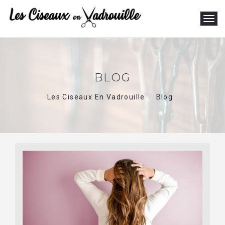
T
o
g
g
l
e
BLOG
n
a
Les Ciseaux En Vadrouille
Blog
v
i
g
a
t
i
o
n